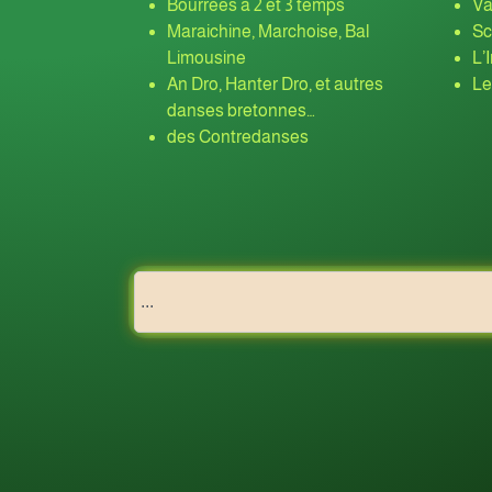
Bourrées à 2 et 3 temps
Va
Maraichine, Marchoise, Bal
Sc
Limousine
L’
An Dro, Hanter Dro, et autres
Le
danses bretonnes…
des Contredanses