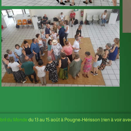
ril du Monde
du 13 au 15 août à Pougne-Hérisson (rien à voir ave