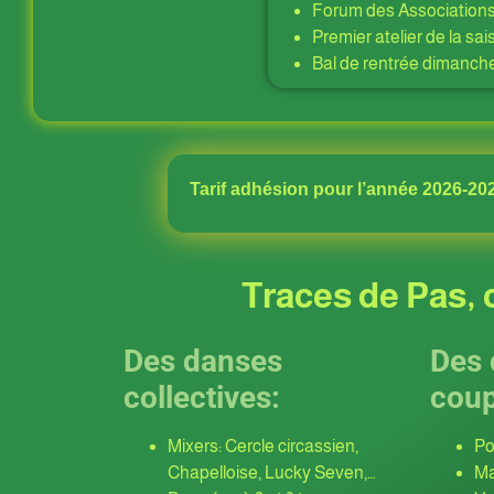
Forum des Association
Premier atelier de la s
Bal de rentrée dimanch
Tarif adhésion pour l’année 2026-202
Traces de Pas, c
Des danses
Des 
collectives:
coup
Mixers: Cercle circassien,
Po
Chapelloise, Lucky Seven,…
Ma