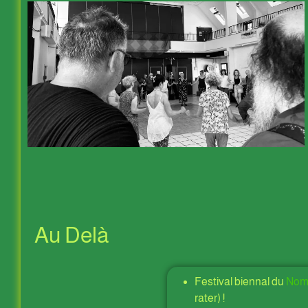
Au Delà
Festival biennal du
Nomb
rater) !