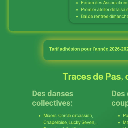
Forum des Association
Premier atelier de la s
Bal de rentrée dimanch
Tarif adhésion pour l’année 2026-202
Traces de Pas, c
Des danses
Des 
collectives:
coup
Mixers: Cercle circassien,
Po
Chapelloise, Lucky Seven,…
Ma