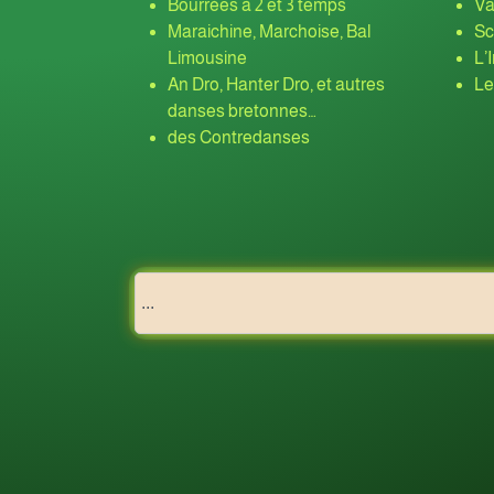
Bourrées à 2 et 3 temps
Va
Maraichine, Marchoise, Bal
Sc
Limousine
L’
An Dro, Hanter Dro, et autres
Le
danses bretonnes…
des Contredanses