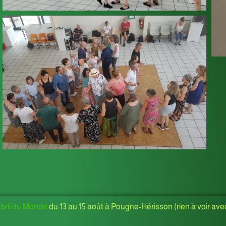
ril du Monde
du 13 au 15 août à Pougne-Hérisson (rien à voir ave