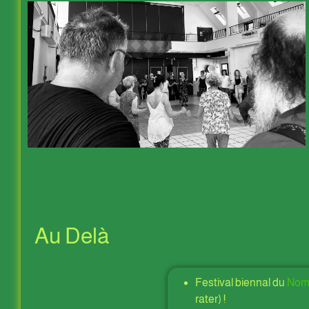
Au Delà
Festival biennal du
Nomb
rater) !