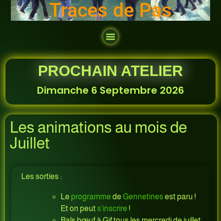
Traces de Pas
PROCHAIN ATELIER
Dimanche 6 Septembre 2026
Les animations au mois de
Juillet
Les sorties :
Le
programme
de
Gennetines
est paru !
Et on peut
s’inscrire
!
Bals bœuf à Gif tous les mercredi de juillet