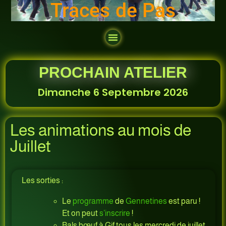
Traces de Pas
PROCHAIN ATELIER
Dimanche 6 Septembre 2026
Les animations au mois de
Juillet
Les sorties :
Le
programme
de
Gennetines
est paru !
Et on peut
s’inscrire
!
Bals bœuf à Gif tous les mercredi de juillet