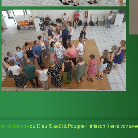
ril du Monde
du 13 au 15 août à Pougne-Hérisson (rien à voir ave