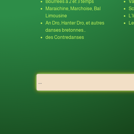
Bourrées à 2 et 3 temps
Va
Maraichine, Marchoise, Bal
Sc
Limousine
L’
An Dro, Hanter Dro, et autres
Le
danses bretonnes…
des Contredanses