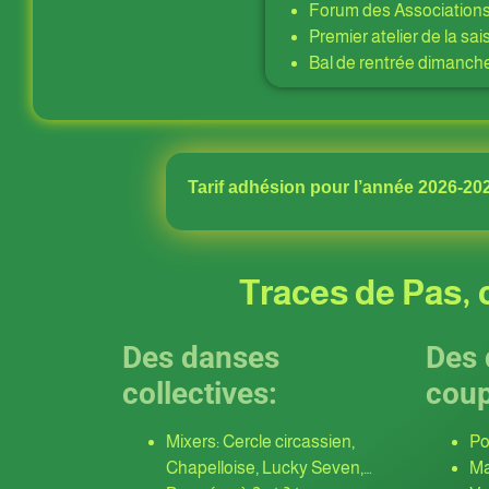
Forum des Association
Premier atelier de la s
Bal de rentrée dimanch
Tarif adhésion pour l’année 2026-202
Traces de Pas, c
Des danses
Des 
collectives:
coup
Mixers: Cercle circassien,
Po
Chapelloise, Lucky Seven,…
Ma