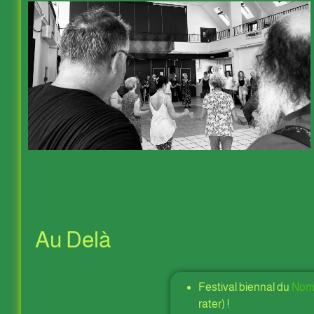
Au Delà
Festival biennal du
Nomb
rater) !