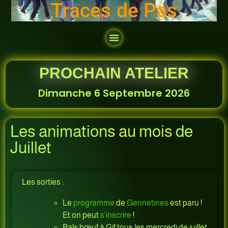
Traces de Pas
PROCHAIN ATELIER
Dimanche 6 Septembre 2026
Les animations au mois de
Juillet
Les sorties :
Le
programme
de
Gennetines
est paru !
Et on peut
s’inscrire
!
Bals bœuf à Gif tous les mercredi de juillet