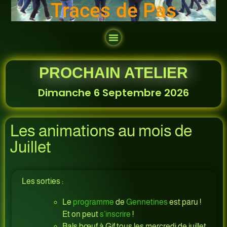
Traces de Pas
PROCHAIN ATELIER
Dimanche 6 Septembre 2026
Les animations au mois de
Juillet
Les sorties :
Le
programme
de
Gennetines
est paru !
Et on peut
s’inscrire
!
Bals bœuf à Gif tous les mercredi de juillet