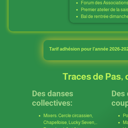
Forum des Association
Premier atelier de la s
Bal de rentrée dimanch
Tarif adhésion pour l’année 2026-202
Traces de Pas, c
Des danses
Des 
collectives:
coup
Mixers: Cercle circassien,
Po
Chapelloise, Lucky Seven,…
Ma