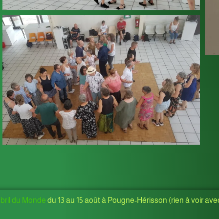
ril du Monde
du 13 au 15 août à Pougne-Hérisson (rien à voir ave