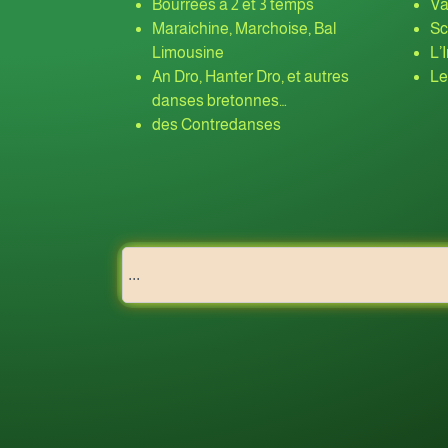
Bourrées à 2 et 3 temps
Va
Maraichine, Marchoise, Bal
Sc
Limousine
L’
An Dro, Hanter Dro, et autres
Le
danses bretonnes…
des Contredanses