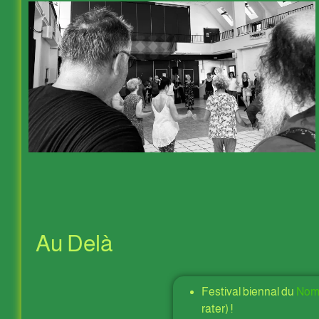
Au Delà
Festival biennal du
Nomb
rater) !