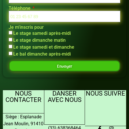
Téléphone
Je m'inscris pour
Le stage samedi après-midi
Le stage dimanche matin
Le stage samedi et dimanche
Le bal dimanche après-midi
Envoyer
NOUS
DANSER
NOUS SUIVRE
CONTACTER
AVEC NOUS
Siège : Esplanade
Jean Moulin, 91410
(33) 638368464