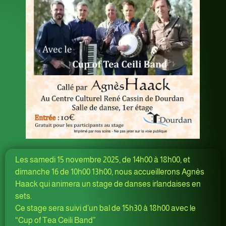
Les samedi 15 novembre 2025, de 14h00 à 18h00, et
dimanche 16 de 10h00 13h00, nous accueillerons Agnès
Haack qui animera un stage de danses irlandaises en
sets.
Ce stage sera suivi d’un bal de 15h30 à 18h00 avec le
“Cup of Tea Ceili Band”