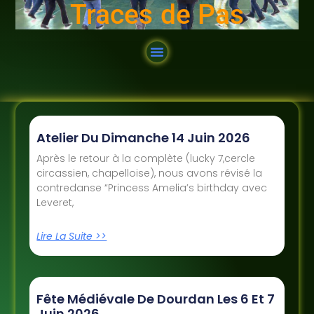
Traces de Pas
Atelier Du Dimanche 14 Juin 2026
Après le retour à la complète (lucky 7,cercle
circassien, chapelloise), nous avons révisé la
contredanse “Princess Amelia’s birthday avec
Leveret,
Lire La Suite >>
Fête Médiévale De Dourdan Les 6 Et 7
Juin 2026