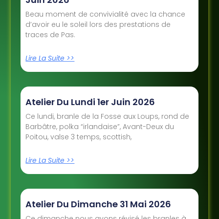
Beau moment de convivialité avec la chance
d’avoir eu le soleil lors des prestations de
traces de Pas.
Lire La Suite >>
Atelier Du Lundi 1er Juin 2026
Ce lundi, branle de la Fosse aux Loups, rond de
Barbâtre, polka “irlandaise”, Avant-Deux du
Poitou, valse 3 temps, scottish,
Lire La Suite >>
Atelier Du Dimanche 31 Mai 2026
Ce dimanche nous avons révisé les branles à