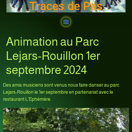
Traces de Pas
Ateliers 2025-2026
Ateliers 2024-2025
Ateliers 2023-2024
Ateliers 2022-2023
Ateliers 2021-2022
Ateliers 2020-2021
Ateliers 2019-2020
Fin d’année 2025-2026
Animation au Parc
Lejars-Rouillon 1er
septembre 2024
Des amis musiciens sont venus nous faire danser au parc
Lejars-Rouillon le 1er septembre en partenariat avec le
restaurant L’Ephémère.