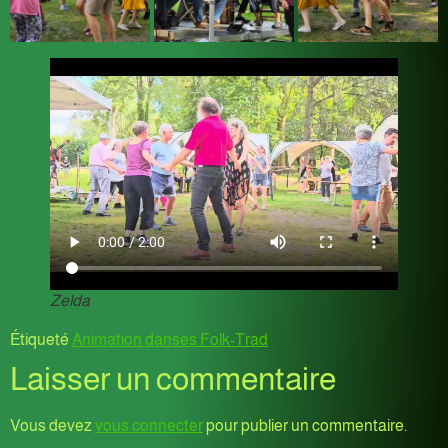
Zelda
Étiqueté
Animation danses Folk-Trad
Laisser un commentaire
Vous devez
vous connecter
pour publier un commentaire.