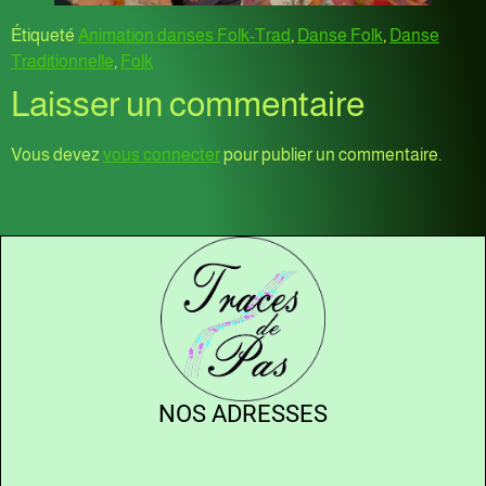
Étiqueté
Animation danses Folk-Trad
,
Danse Folk
,
Danse
Traditionnelle
,
Folk
Laisser un commentaire
Vous devez
vous connecter
pour publier un commentaire.
NOS ADRESSES