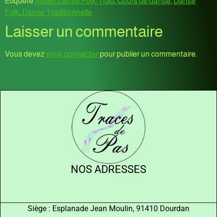
Étiqueté
Atelier Danse Folk-Trad
,
Cours de danse
,
Danse
Folk
,
Danse Traditionnelle
Laisser un commentaire
Vous devez
vous connecter
pour publier un commentaire.
NOS ADRESSES
Siège : Esplanade Jean Moulin, 91410 Dourdan