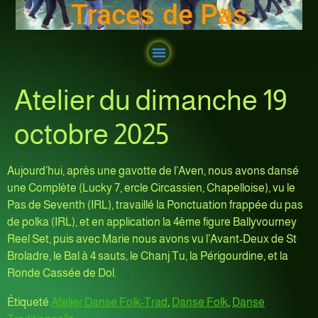
Traces de Pas
Atelier du dimanche 19
octobre 2025
Aujourd’hui, après une gavotte de l’Aven, nous avons dansé
une Complète (Lucky 7, ercle Circassien, Chapelloise), vu le
Pas de Seventh (IRL), travaillé la Ponctuation frappée du pas
de polka (IRL), et en application la 4ème figure Ballyvourney
Reel Set, puis avec Marie nous avons vu l’Avant-Deux de St
Broladre, le Bal à 4 sauts, le Chanj Tu, la Périgourdine, et la
Ronde Cassée de Dol.
Étiqueté
Atelier Danse Folk-Trad
,
Danse Folk
,
Danse