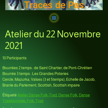
Traces de Pas
Atelier du 22 Novembre
2021
10 Participants
Bourrées 2 temps : de Saint Chartier, de Pont-Chrétien
Bourrée 3 temps : Les Grandes Poteries
Cercle, Mazurka, Valses (3 et 5temps), Echelle de Jacob,
Branle du Parlement, Scottish, Scottish impaire
Étiqueté
Atelier Danse Folk-Trad
,
Danse Folk
,
Danse
Traditionnelle
,
Folk
,
Trad