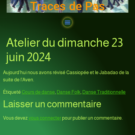
Traces de Pas
Atelier du dimanche 23
juin 2024
Aujourd’hui nous avons révisé Cassiopée et le Jabadao de la
suite de l’Aven.
Étiqueté
Cours de danse
,
Danse Folk
,
Danse Traditionnelle
Laisser un commentaire
Vous devez
vous connecter
pour publier un commentaire.