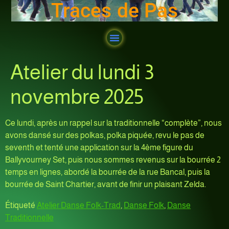
Traces de Pas
Atelier du lundi 3
novembre 2025
Ce lundi, après un rappel sur la traditionnelle “complète”, nous
avons dansé sur des polkas, polka piquée, revu le pas de
seventh et tenté une application sur la 4ème figure du
Ballyvourney Set, puis nous sommes revenus sur la bourrée 2
temps en lignes, abordé la bourrée de la rue Bancal, puis la
bourrée de Saint Chartier, avant de finir un plaisant Zelda.
Étiqueté
Atelier Danse Folk-Trad
,
Danse Folk
,
Danse
Traditionnelle