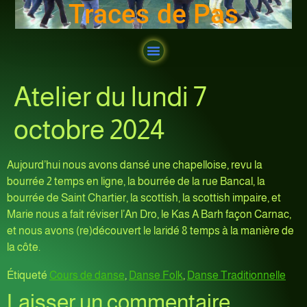
Traces de Pas
Atelier du lundi 7
octobre 2024
Aujourd’hui nous avons dansé une chapelloise, revu la
bourrée 2 temps en ligne, la bourrée de la rue Bancal, la
bourrée de Saint Chartier, la scottish, la scottish impaire, et
Marie nous a fait réviser l’An Dro, le Kas A Barh façon Carnac,
et nous avons (re)découvert le laridé 8 temps à la manière de
la côte.
Étiqueté
Cours de danse
,
Danse Folk
,
Danse Traditionnelle
Laisser un commentaire