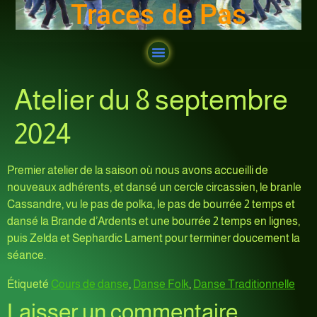
Traces de Pas
Atelier du 8 septembre
2024
Premier atelier de la saison où nous avons accueilli de
nouveaux adhérents, et dansé un cercle circassien, le branle
Cassandre, vu le pas de polka, le pas de bourrée 2 temps et
dansé la Brande d’Ardents et une bourrée 2 temps en lignes,
puis Zelda et Sephardic Lament pour terminer doucement la
séance.
Étiqueté
Cours de danse
,
Danse Folk
,
Danse Traditionnelle
Laisser un commentaire