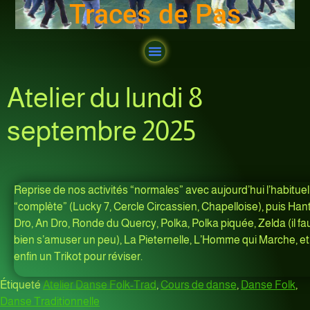
Traces de Pas
Atelier du lundi 8
septembre 2025
Reprise de nos activités “normales” avec aujourd’hui l’habituel
“complète” (Lucky 7, Cercle Circassien, Chapelloise), puis Han
Dro, An Dro, Ronde du Quercy, Polka, Polka piquée, Zelda (il fa
bien s’amuser un peu), La Pieternelle, L’Homme qui Marche, et
enfin un Trikot pour réviser.
Étiqueté
Atelier Danse Folk-Trad
,
Cours de danse
,
Danse Folk
,
Danse Traditionnelle