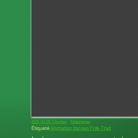
2025_02_09_Dourdan
Télécharger
Étiqueté
Animation danses Folk-Trad