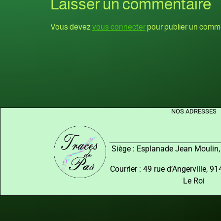
Laisser un commentaire
Vous devez
vous connecter
pour publier un comme
NOS ADRESSES
Siège : Esplanade Jean Moulin
Courrier : 49 rue d’Angerville, 
Le Roi