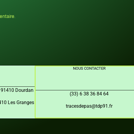
ntaire.
NOUS CONTACTER
, 91410 Dourdan
(33) 6 38 36 84 64
91410 Les Granges
tracesdepas@tdp91.fr