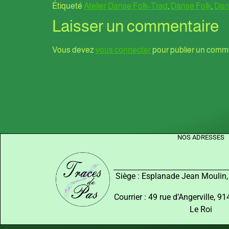
Étiqueté
Atelier Danse Folk-Trad
,
Danse Folk
,
Dans
Laisser un commentaire
Vous devez
vous connecter
pour publier un comme
NOS ADRESSES
Siège : Esplanade Jean Moulin
Courrier : 49 rue d’Angerville, 
Le Roi