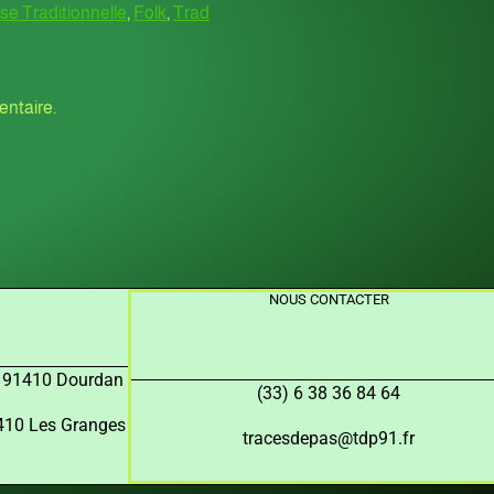
e Traditionnelle
,
Folk
,
Trad
ntaire.
NOUS CONTACTER
, 91410 Dourdan
(33) 6 38 36 84 64
91410 Les Granges
tracesdepas@tdp91.fr