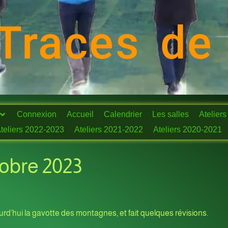
Traces de
Connexion
Accueil
Calendrier
Les salles
Ateliers
teliers 2022-2023
Ateliers 2021-2022
Ateliers 2020-2021
tobre 2023
rd’hui la gavotte des montagnes, et fait quelques révisions.