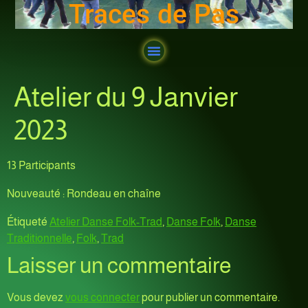
Traces de Pas
Atelier du 9 Janvier
2023
13 Participants
Nouveauté : Rondeau en chaîne
Étiqueté
Atelier Danse Folk-Trad
,
Danse Folk
,
Danse
Traditionnelle
,
Folk
,
Trad
Laisser un commentaire
Vous devez
vous connecter
pour publier un commentaire.