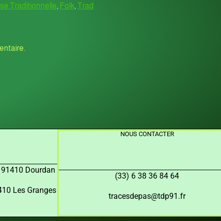
e Traditionnelle
,
Folk
,
Trad
ntaire.
NOUS CONTACTER
, 91410 Dourdan
(33) 6 38 36 84 64
91410 Les Granges
tracesdepas@tdp91.fr