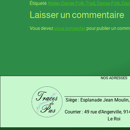
Étiqueté
Atelier Danse Folk-Trad
,
Danse Folk
,
Dans
Laisser un commentaire
Vous devez
vous connecter
pour publier un comme
NOS ADRESSES
Siège : Esplanade Jean Moulin
Courrier : 49 rue d’Angerville, 
Le Roi