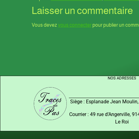
Laisser un commentaire
Vous devez
vous connecter
pour publier un comme
NOS ADRESSES
Siège : Esplanade Jean Moulin
Courrier : 49 rue d’Angerville, 
Le Roi