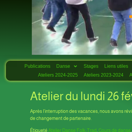
Publications
Danse
Stages
Liens utiles
Ateliers 2024-2025
Ateliers 2023-2024
A
Atelier du lundi 26 f
Après l’interruption des vacances, nous avons révis
de changement de partenaire.
Étiqueté
Atelier Danse Folk-Trad
,
Cours de danse