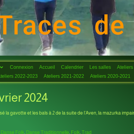
Traces de
Connexion
Accueil
Calendrier
Les salles
Ateliers
teliers 2022-2023
Ateliers 2021-2022
Ateliers 2020-2021
évrier 2024
é la gavotte et les bals à 2 de la suite de l’Aven, la mazurka impa
,
Danse Folk
,
Danse Traditionnelle
,
Folk
,
Trad