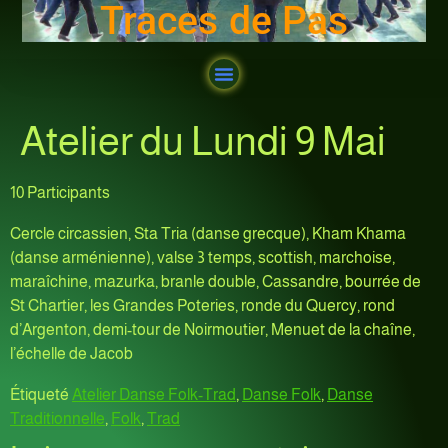
Traces de Pas
Atelier du Lundi 9 Mai
10 Participants
Cercle circassien, Sta Tria (danse grecque), Kham Khama
(danse arménienne), valse 3 temps, scottish, marchoise,
maraîchine, mazurka, branle double, Cassandre, bourrée de
St Chartier, les Grandes Poteries, ronde du Quercy, rond
d’Argenton, demi-tour de Noirmoutier, Menuet de la chaîne,
l’échelle de Jacob
Étiqueté
Atelier Danse Folk-Trad
,
Danse Folk
,
Danse
Traditionnelle
,
Folk
,
Trad