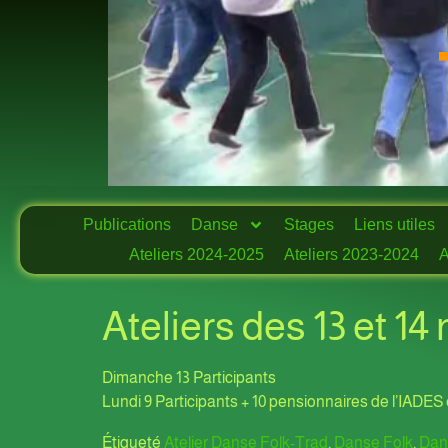
Publications
Danse
Stages
Liens utiles
Ateliers 2024-2025
Ateliers 2023-2024
A
Ateliers des 13 et 1
Dimanche 13 Participants
Lundi 9 Participants + 10 pensionnaires de l’IADES 
Étiqueté
Atelier Danse Folk-Trad
,
Danse Folk
,
Dans