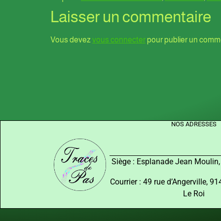
Laisser un commentaire
Vous devez
vous connecter
pour publier un comme
NOS ADRESSES
Siège : Esplanade Jean Moulin
Courrier : 49 rue d’Angerville, 
Le Roi