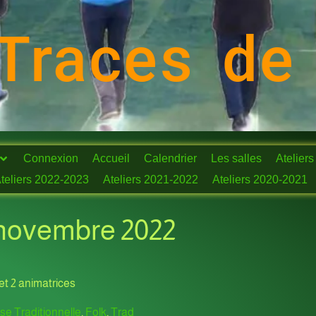
Traces de
Connexion
Accueil
Calendrier
Les salles
Ateliers
teliers 2022-2023
Ateliers 2021-2022
Ateliers 2020-2021
4 novembre 2022
et 2 animatrices
e Traditionnelle
,
Folk
,
Trad