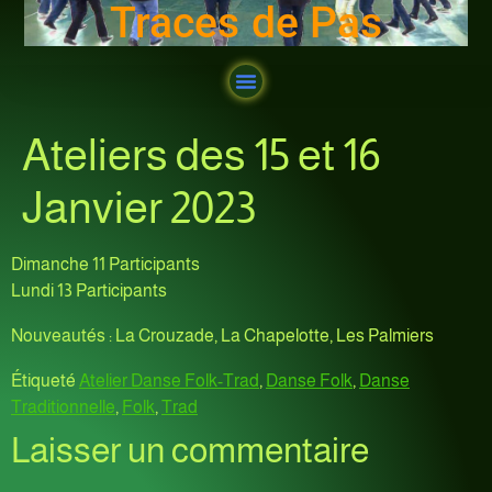
Traces de Pas
Ateliers des 15 et 16
Janvier 2023
Dimanche 11 Participants
Lundi 13 Participants
Nouveautés : La Crouzade, La Chapelotte, Les Palmiers
Étiqueté
Atelier Danse Folk-Trad
,
Danse Folk
,
Danse
Traditionnelle
,
Folk
,
Trad
Laisser un commentaire