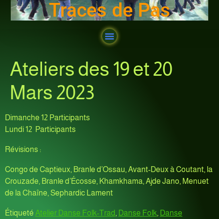
Traces de Pas
Ateliers des 19 et 20
Mars 2023
Dimanche 12 Participants
Lundi 12 Participants
Révisions :
Congo de Captieux, Branle d’Ossau, Avant-Deux à Coutant, la
Crouzade, Branle d’Écosse, Khamkhama, Ajde Jano, Menuet
de la Chaîne, Sephardic Lament
Étiqueté
Atelier Danse Folk-Trad
,
Danse Folk
,
Danse