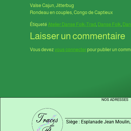
Valse Cajun, Jitterbug
Rondeau en couples, Congo de Captieux
Étiqueté
Atelier Danse Folk-Trad
,
Danse Folk
,
Dans
Laisser un commentaire
Vous devez
vous connecter
pour publier un comme
NOS ADRESSES
Siège : Esplanade Jean Moulin