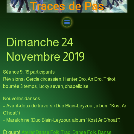
Traces de Pas
Dimanche 24
Novembre 2019
Séance 9 : 19 participants
Révisions : Cercle circassien, Hanter Dro, An Dro, Trikot,
bourrée 3 temps, lucky seven, chapelloise
Nouvelles danses:
– Avant-deux de travers, (Duo Blain-Leyzour, album “Kost Ar
C’hoat”)
– Maraîchine (Duo Blain-Leyzour, album “Kost Ar C’hoat”)
Étiqueté
Atelier Danse Folk-Trad
,
Danse Folk
,
Danse