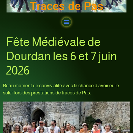
Traces de Pas
Ateliers 2025-2026
Ateliers 2024-2025
Ateliers 2023-2024
Ateliers 2022-2023
Ateliers 2021-2022
Ateliers 2020-2021
Ateliers 2019-2020
Fin d’année 2025-2026
Fête Médiévale de
Dourdan les 6 et 7 juin
2026
Beau moment de convivialité avec la chance d’avoir eu le
soleil lors des prestations de traces de Pas.