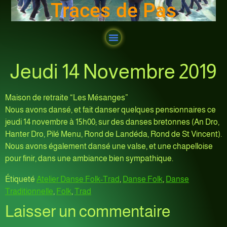
Traces de Pas
Jeudi 14 Novembre 2019
Maison de retraite “Les Mésanges”
Nous avons dansé, et fait danser quelques pensionnaires ce
jeudi 14 novembre à 15h00; sur des danses bretonnes (An Dro,
Hanter Dro, Pilé Menu, Rond de Landéda, Rond de St Vincent).
Nous avons également dansé une valse, et une chapelloise
pour finir, dans une ambiance bien sympathique.
Étiqueté
Atelier Danse Folk-Trad
,
Danse Folk
,
Danse
Traditionnelle
,
Folk
,
Trad
Laisser un commentaire