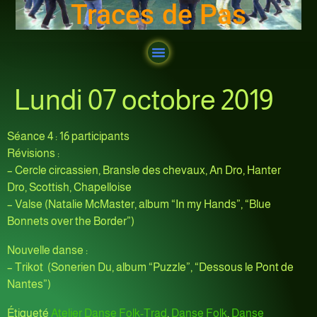
Traces de Pas
Lundi 07 octobre 2019
Séance 4 : 16 participants
Révisions :
– Cercle circassien, Bransle des chevaux, An Dro, Hanter
Dro, Scottish, Chapelloise
– Valse (Natalie McMaster, album “In my Hands”, “Blue
Bonnets over the Border”)
Nouvelle danse :
– Trikot (Sonerien Du, album “Puzzle”, “Dessous le Pont de
Nantes”)
Étiqueté
Atelier Danse Folk-Trad
,
Danse Folk
,
Danse