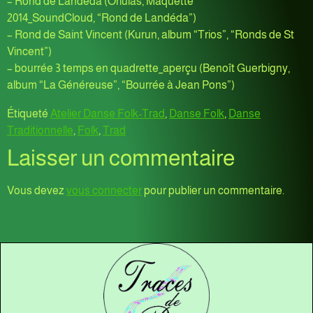
– Rond de Landéda (Orlulas, Maquette
2014_SoundCloud, “Rond de Landéda”)
– Rond de Saint Vincent (Kurun, album “Trios”, “Ronds de St
Vincent”)
– bourrée 3 temps en quadrette_aperçu (Benoît Guerbigny,
album “La Généreuse”, “Bourrée à Jean Pons”)
Étiqueté
Atelier Danse Folk-Trad
,
Danse Folk
,
Danse
Traditionnelle
,
Folk
,
Trad
Laisser un commentaire
Vous devez
vous connecter
pour publier un commentaire.