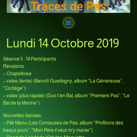
Traces de Pas
Lundi 14 Octobre 2019
Séance 5 : 14 Participants
Révisions:
– Chapelloise
– valse (lente) (Benoît Guerbigny, album “La Généreuse”,
“Cortège”)
– valse (plus rapide) (Duo t’en Bal, album “Premiers Pas”, “Le
Bal de la Marine”)
Nouvelles danses:
– Pilé Menu (Les Conteuses de Pas, album “Profitons des
beaux jours”, “Mon Père il veut m’y marier”)