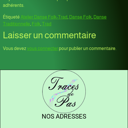
adhérents.
Étiqueté
Atelier Danse Folk-Trad
,
Danse Folk
,
Danse
Traditionnelle
,
Folk
,
Trad
Laisser un commentaire
Vous devez
vous connecter
pour publier un commentaire.
NOS ADRESSES