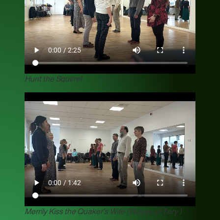
Hunt the Squirrel
Merrily Kiss the Quaker’s Wife (Waves of Tory )