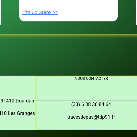
Lire La Suite >>
NOUS CONTACTER
, 91410 Dourdan
(33) 6 38 36 84 64
91410 Les Granges
tracesdepas@tdp91.fr