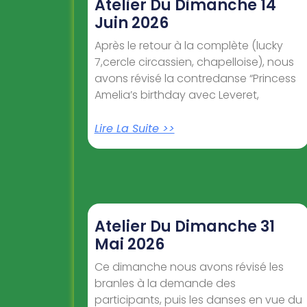
Atelier Du Dimanche 14
Juin 2026
Après le retour à la complète (lucky
7,cercle circassien, chapelloise), nous
avons révisé la contredanse “Princess
Amelia’s birthday avec Leveret,
Lire La Suite >>
Atelier Du Dimanche 31
Mai 2026
Ce dimanche nous avons révisé les
branles à la demande des
participants, puis les danses en vue du