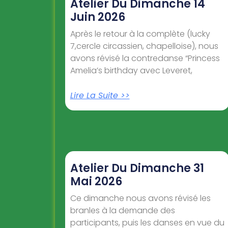
Atelier Du Dimanche 14
Juin 2026
Après le retour à la complète (lucky
7,cercle circassien, chapelloise), nous
avons révisé la contredanse “Princess
Amelia’s birthday avec Leveret,
Lire La Suite >>
Atelier Du Dimanche 31
Mai 2026
Ce dimanche nous avons révisé les
branles à la demande des
participants, puis les danses en vue du