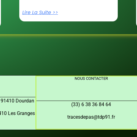
Lire La Suite >>
NOUS CONTACTER
, 91410 Dourdan
(33) 6 38 36 84 64
91410 Les Granges
tracesdepas@tdp91.fr